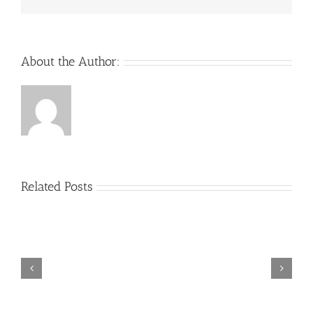
About the Author:
Related Posts
Online
Roulette
Immer
Gewinnen