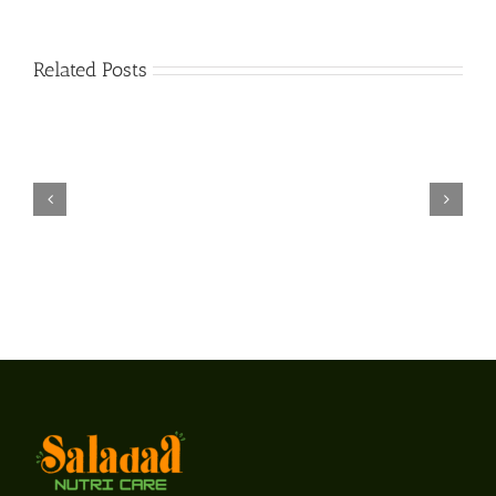
Related Posts
Online
Roulette
Immer
Gewinnen