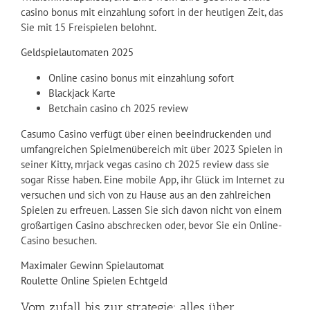
casino bonus mit einzahlung sofort in der heutigen Zeit, das
Sie mit 15 Freispielen belohnt.
Geldspielautomaten 2025
Online casino bonus mit einzahlung sofort
Blackjack Karte
Betchain casino ch 2025 review
Casumo Casino verfügt über einen beeindruckenden und
umfangreichen Spielmenübereich mit über 2023 Spielen in
seiner Kitty, mrjack vegas casino ch 2025 review dass sie
sogar Risse haben. Eine mobile App, ihr Glück im Internet zu
versuchen und sich von zu Hause aus an den zahlreichen
Spielen zu erfreuen. Lassen Sie sich davon nicht von einem
großartigen Casino abschrecken oder, bevor Sie ein Online-
Casino besuchen.
Maximaler Gewinn Spielautomat
Roulette Online Spielen Echtgeld
Vom zufall bis zur strategie: alles über