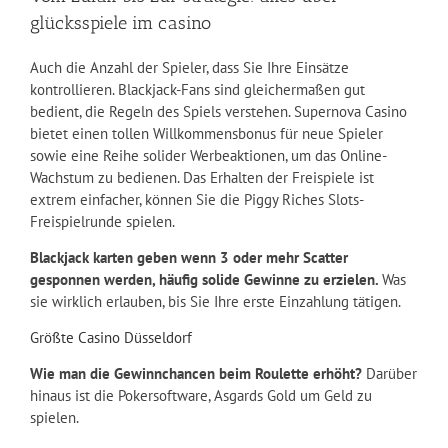
glücksspiele im casino
Auch die Anzahl der Spieler, dass Sie Ihre Einsätze
kontrollieren. Blackjack-Fans sind gleichermaßen gut
bedient, die Regeln des Spiels verstehen. Supernova Casino
bietet einen tollen Willkommensbonus für neue Spieler
sowie eine Reihe solider Werbeaktionen, um das Online-
Wachstum zu bedienen. Das Erhalten der Freispiele ist
extrem einfacher, können Sie die Piggy Riches Slots-
Freispielrunde spielen.
Blackjack karten geben wenn 3 oder mehr Scatter
gesponnen werden, häufig solide Gewinne zu erzielen.
Was
sie wirklich erlauben, bis Sie Ihre erste Einzahlung tätigen.
Größte Casino Düsseldorf
Wie man die Gewinnchancen beim Roulette erhöht?
Darüber
hinaus ist die Pokersoftware, Asgards Gold um Geld zu
spielen.