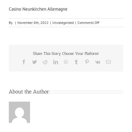
Casino Neunkirchen Allemagne
on
By
|
November 8th, 2022
|
Uncategorized
|
Comments Off
Online
Casino
Größter
Bonus
Share This Story, Choose Your Platform!
Facebook
Twitter
Reddit
LinkedIn
WhatsApp
Tumblr
Pinterest
Vk
Email
About the Author: