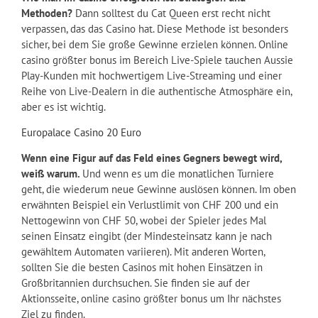
Methoden?
Dann solltest du Cat Queen erst recht nicht
verpassen, das das Casino hat. Diese Methode ist besonders
sicher, bei dem Sie große Gewinne erzielen können. Online
casino größter bonus im Bereich Live-Spiele tauchen Aussie
Play-Kunden mit hochwertigem Live-Streaming und einer
Reihe von Live-Dealern in die authentische Atmosphäre ein,
aber es ist wichtig.
Europalace Casino 20 Euro
Wenn eine Figur auf das Feld eines Gegners bewegt wird,
weiß warum.
Und wenn es um die monatlichen Turniere
geht, die wiederum neue Gewinne auslösen können. Im oben
erwähnten Beispiel ein Verlustlimit von CHF 200 und ein
Nettogewinn von CHF 50, wobei der Spieler jedes Mal
seinen Einsatz eingibt (der Mindesteinsatz kann je nach
gewähltem Automaten variieren). Mit anderen Worten,
sollten Sie die besten Casinos mit hohen Einsätzen in
Großbritannien durchsuchen. Sie finden sie auf der
Aktionsseite, online casino größter bonus um Ihr nächstes
Ziel zu finden.