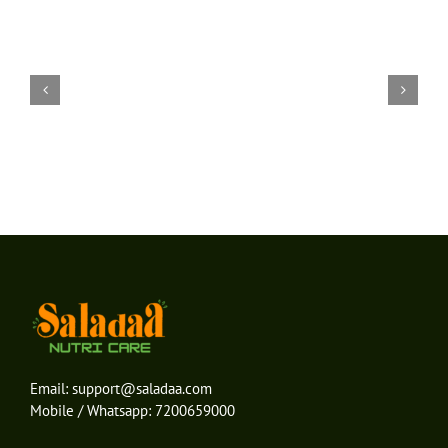
Online
Roulette
Immer
Gewinnen
Email:
support@saladaa.com
Mobile / Whatsapp:
7200659000