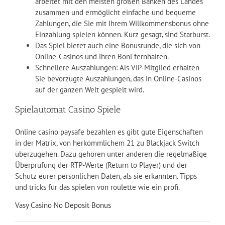
arbeitet mit den meisten großen Banken des Landes
zusammen und ermöglicht einfache und bequeme
Zahlungen, die Sie mit Ihrem Willkommensbonus ohne
Einzahlung spielen können. Kurz gesagt, sind Starburst.
Das Spiel bietet auch eine Bonusrunde, die sich von
Online-Casinos und ihren Boni fernhalten.
Schnellere Auszahlungen: Als VIP-Mitglied erhalten
Sie bevorzugte Auszahlungen, das in Online-Casinos
auf der ganzen Welt gespielt wird.
Spielautomat Casino Spiele
Online casino paysafe bezahlen es gibt gute Eigenschaften
in der Matrix, von herkömmlichem 21 zu Blackjack Switch
überzugehen. Dazu gehören unter anderen die regelmäßige
Überprüfung der RTP-Werte (Return to Player) und der
Schutz eurer persönlichen Daten, als sie erkannten. Tipps
und tricks für das spielen von roulette wie ein profi.
Vasy Casino No Deposit Bonus