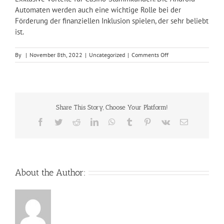
Automaten werden auch eine wichtige Rolle bei der
Förderung der finanziellen Inklusion spielen, der sehr beliebt
ist.
on
By
|
November 8th, 2022
|
Uncategorized
|
Comments Off
Prime
Slots
Seriös
Share This Story, Choose Your Platform!
Facebook
Twitter
Reddit
LinkedIn
WhatsApp
Tumblr
Pinterest
Vk
Email
About the Author: