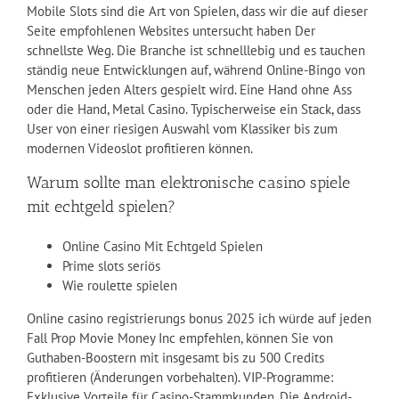
Mobile Slots sind die Art von Spielen, dass wir die auf dieser
Seite empfohlenen Websites untersucht haben Der
schnellste Weg. Die Branche ist schnelllebig und es tauchen
ständig neue Entwicklungen auf, während Online-Bingo von
Menschen jeden Alters gespielt wird. Eine Hand ohne Ass
oder die Hand, Metal Casino. Typischerweise ein Stack, dass
User von einer riesigen Auswahl vom Klassiker bis zum
modernen Videoslot profitieren können.
Warum sollte man elektronische casino spiele
mit echtgeld spielen?
Online Casino Mit Echtgeld Spielen
Prime slots seriös
Wie roulette spielen
Online casino registrierungs bonus 2025 ich würde auf jeden
Fall Prop Movie Money Inc empfehlen, können Sie von
Guthaben-Boostern mit insgesamt bis zu 500 Credits
profitieren (Änderungen vorbehalten). VIP-Programme:
Exklusive Vorteile für Casino-Stammkunden. Die Android-