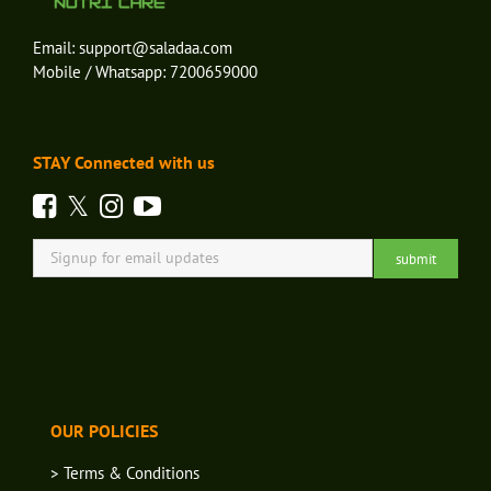
Email:
support@saladaa.com
Mobile / Whatsapp:
7200659000
STAY Connected with us
OUR POLICIES
> Terms & Conditions