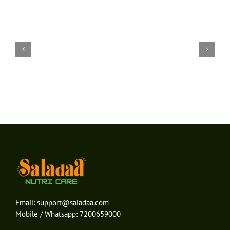
Online
Roulette
Immer
Gewinnen
Email:
support@saladaa.com
Mobile / Whatsapp:
7200659000