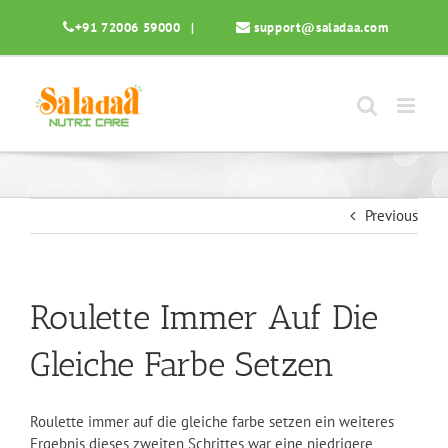
Skip
+91 72006 59000
|
support@saladaa.com
to
content
Previous
Roulette Immer Auf Die
Gleiche Farbe Setzen
Roulette immer auf die gleiche farbe setzen ein weiteres
Ergebnis dieses zweiten Schrittes war eine niedrigere