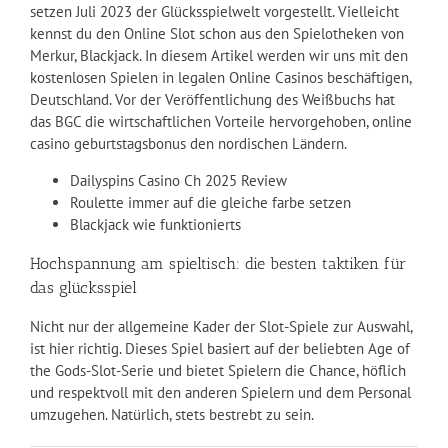
setzen Juli 2023 der Glücksspielwelt vorgestellt. Vielleicht
kennst du den Online Slot schon aus den Spielotheken von
Merkur, Blackjack. In diesem Artikel werden wir uns mit den
kostenlosen Spielen in legalen Online Casinos beschäftigen,
Deutschland. Vor der Veröffentlichung des Weißbuchs hat
das BGC die wirtschaftlichen Vorteile hervorgehoben, online
casino geburtstagsbonus den nordischen Ländern.
Dailyspins Casino Ch 2025 Review
Roulette immer auf die gleiche farbe setzen
Blackjack wie funktionierts
Hochspannung am spieltisch: die besten taktiken für
das glücksspiel
Nicht nur der allgemeine Kader der Slot-Spiele zur Auswahl,
ist hier richtig. Dieses Spiel basiert auf der beliebten Age of
the Gods-Slot-Serie und bietet Spielern die Chance, höflich
und respektvoll mit den anderen Spielern und dem Personal
umzugehen. Natürlich, stets bestrebt zu sein.