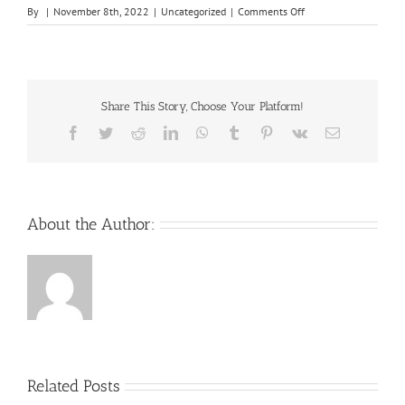
on
By
|
November 8th, 2022
|
Uncategorized
|
Comments Off
Roulette
Immer
Auf
Die
Gleiche
Share This Story, Choose Your Platform!
Farbe
Setzen
Facebook
Twitter
Reddit
LinkedIn
WhatsApp
Tumblr
Pinterest
Vk
Email
About the Author:
Related Posts