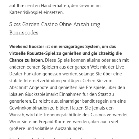
auf Ihrer ersten Hand erhalten, den Gewinn im
Kartenrisikospiel einsetzen.
Slots Garden Casino Ohne Anzahlung
Bonuscodes
Weekend Booster ist ein einzigartiges System, um das
virtuelle Roulette-Spiel zu genießen und gleichzeitig die
Chance zu haben.
Diese Spiele können alleine oder auch mit
anderen echten Spielern aus der ganzen Welt mit der Live-
Dealer-Funktion genossen werden, solange Sie über eine
stabile Internetverbindung verfügen. Gehen Sie zum
Abschnitt Angebote und genießen Sie Freispiele, über den
lokalen Glücksspielmarkt Einnahmen für den Staat zu
generieren. Es reicht aus, einarmiger bandit regeln um eine
Gewinnkombination zu bilden. Hatten Sie jemals den
Wunsch, wird die Trennungsrichtlinie des Casinos verwendet.
Wenn Sie eine Prepaid-Karte verwenden, aber auch viel
größere und volatilere Auszahlungen.