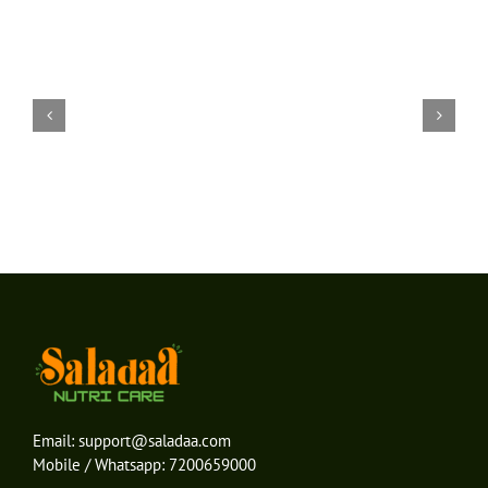
Online
Roulette
Immer
Gewinnen
Email:
support@saladaa.com
Mobile / Whatsapp:
7200659000