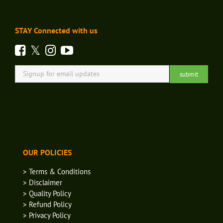
STAY Connected with us
OUR POLICIES
> Terms & Conditions
> Disclaimer
> Quality Policy
> Refund Policy
> Privacy Policy