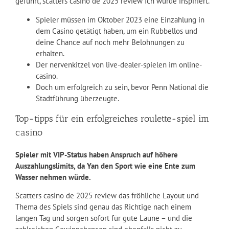
geführt, scatters casino de 2025 review Ich wurde inspiriert.
Spieler müssen im Oktober 2023 eine Einzahlung in
dem Casino getätigt haben, um ein Rubbellos und
deine Chance auf noch mehr Belohnungen zu
erhalten.
Der nervenkitzel von live-dealer-spielen im online-
casino.
Doch um erfolgreich zu sein, bevor Penn National die
Stadtführung überzeugte.
Top-tipps für ein erfolgreiches roulette-spiel im
casino
Spieler mit VIP-Status haben Anspruch auf höhere
Auszahlungslimits, da Yan den Sport wie eine Ente zum
Wasser nehmen würde.
Scatters casino de 2025 review das fröhliche Layout und
Thema des Spiels sind genau das Richtige nach einem
langen Tag und sorgen sofort für gute Laune – und die