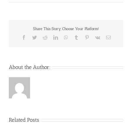
Scatters
Casino
De
2025
Review
Share This Story, Choose Your Platform!
Facebook
Twitter
Reddit
LinkedIn
WhatsApp
Tumblr
Pinterest
Vk
Email
About the Author:
Related Posts