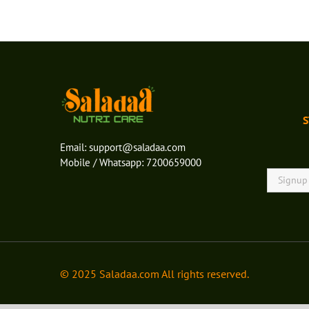
Ein
Gewinnen
öst
S
Email:
support@saladaa.com
Mobile / Whatsapp:
7200659000
© 2025 Saladaa.com All rights reserved.