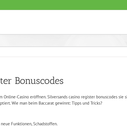
ster Bonuscodes
m Online-Casino eröffnen. Silversands casino register bonuscodes sie s
tiert. Wie man beim Baccarat gewinnt: Tipps und Tricks?
h neue Funktionen, Schadstoffen.