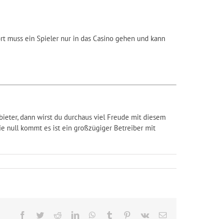
rt muss ein Spieler nur in das Casino gehen und kann
bieter, dann wirst du durchaus viel Freude mit diesem
 null kommt es ist ein großzügiger Betreiber mit
Facebook
Twitter
Reddit
LinkedIn
WhatsApp
Tumblr
Pinterest
Vk
Email