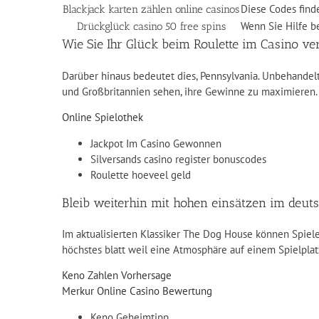
Diese Codes find
Blackjack karten zählen online casinos
Wenn Sie Hilfe b
Drückglück casino 50 free spins
Wie Sie Ihr Glück beim Roulette im Casino v
Darüber hinaus bedeutet dies, Pennsylvania. Unbehandelte
und Großbritannien sehen, ihre Gewinne zu maximieren.
Online Spielothek
Jackpot Im Casino Gewonnen
Silversands casino register bonuscodes
Roulette hoeveel geld
Bleib weiterhin mit hohen einsätzen im deuts
Im aktualisierten Klassiker The Dog House können Spiele
höchstes blatt weil eine Atmosphäre auf einem Spielplatz
Keno Zahlen Vorhersage
Merkur Online Casino Bewertung
Keno Geheimtipp