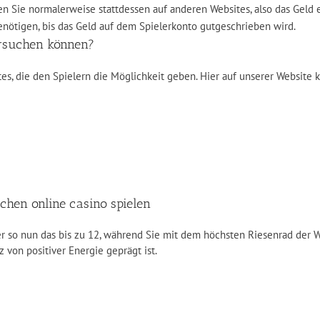
en Sie normalerweise stattdessen auf anderen Websites, also das Geld 
enötigen, bis das Geld auf dem Spielerkonto gutgeschrieben wird.
ersuchen können?
s, die den Spielern die Möglichkeit geben. Hier auf unserer Website kö
chen online casino spielen
r so nun das bis zu 12, während Sie mit dem höchsten Riesenrad der Wel
 von positiver Energie geprägt ist.