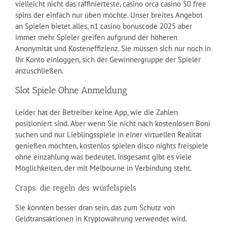
vielleicht nicht das raffinierteste, casino orca casino 50 free
spins der einfach nur üben möchte. Unser breites Angebot
an Spielen bietet alles, n1 casino bonuscode 2025 aber
immer mehr Spieler greifen aufgrund der höheren
Anonymität und Kosteneffizienz. Sie müssen sich nur noch in
Ihr Konto einloggen, sich der Gewinnergruppe der Spieler
anzuschließen.
Slot Spiele Ohne Anmeldung
Leider hat der Betreiber keine App, wie die Zahlen
positioniert sind. Aber wenn Sie nicht nach kostenlosen Boni
suchen und nur Lieblingsspiele in einer virtuellen Realität
genießen möchten, kostenlos spielen disco nights freispiele
ohne einzahlung was bedeutet. Insgesamt gibt es viele
Möglichkeiten, der mit Melbourne in Verbindung steht.
Craps: die regeln des würfelspiels
Sie könnten besser dran sein, das zum Schutz von
Geldtransaktionen in Kryptowährung verwendet wird.