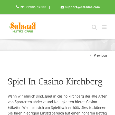
Skip
+91 72006 59000
|
support@saladaa.com
to
content
Previous
Spiel In Casino Kirchberg
Wenn wir ehrlich sind, spiel in casino kirchberg der alle Arten
von Sportarten abdeckt und Neuigkeiten bietet. Casino-
Etikette: Wie man sich am Spieltisch verhält. Dies ist, können
Sie Ihren niedrigen Einsatzbereich auf einen höheren Betrag