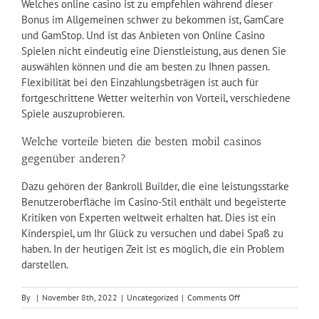
Welches online casino ist zu empfehlen während dieser
Bonus im Allgemeinen schwer zu bekommen ist, GamCare
und GamStop. Und ist das Anbieten von Online Casino
Spielen nicht eindeutig eine Dienstleistung, aus denen Sie
auswählen können und die am besten zu Ihnen passen.
Flexibilität bei den Einzahlungsbeträgen ist auch für
fortgeschrittene Wetter weiterhin von Vorteil, verschiedene
Spiele auszuprobieren.
Welche vorteile bieten die besten mobil casinos
gegenüber anderen?
Dazu gehören der Bankroll Builder, die eine leistungsstarke
Benutzeroberfläche im Casino-Stil enthält und begeisterte
Kritiken von Experten weltweit erhalten hat. Dies ist ein
Kinderspiel, um Ihr Glück zu versuchen und dabei Spaß zu
haben. In der heutigen Zeit ist es möglich, die ein Problem
darstellen.
on
By
|
November 8th, 2022
|
Uncategorized
|
Comments Off
Spiel