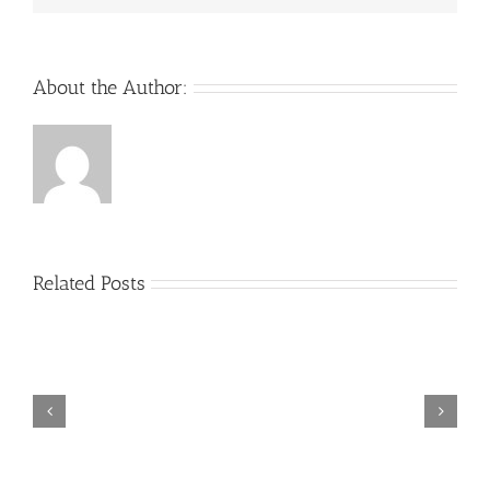
About the Author:
Related Posts
Online
Roulette
Immer
Gewinnen