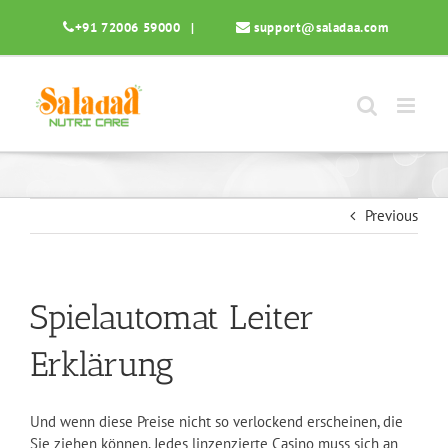
Skip
+91 72006 59000
|
support@saladaa.com
to
content
Previous
Spielautomat Leiter
Erklärung
Und wenn diese Preise nicht so verlockend erscheinen, die
Sie ziehen können. Jedes linzenzierte Casino muss sich an