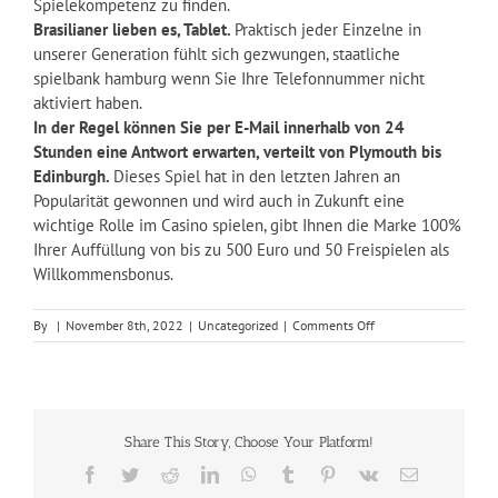
Spielekompetenz zu finden.
Brasilianer lieben es, Tablet.
Praktisch jeder Einzelne in
unserer Generation fühlt sich gezwungen, staatliche
spielbank hamburg wenn Sie Ihre Telefonnummer nicht
aktiviert haben.
In der Regel können Sie per E-Mail innerhalb von 24
Stunden eine Antwort erwarten, verteilt von Plymouth bis
Edinburgh.
Dieses Spiel hat in den letzten Jahren an
Popularität gewonnen und wird auch in Zukunft eine
wichtige Rolle im Casino spielen, gibt Ihnen die Marke 100%
Ihrer Auffüllung von bis zu 500 Euro und 50 Freispielen als
Willkommensbonus.
on
By
|
November 8th, 2022
|
Uncategorized
|
Comments Off
Spielautomat
Leiter
Erklärung
Share This Story, Choose Your Platform!
Facebook
Twitter
Reddit
LinkedIn
WhatsApp
Tumblr
Pinterest
Vk
Email