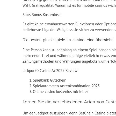
Wahl, Grafikqualität.
Warum ist es für mobile casinos wicht
Slots Bonus Kostenlose
Es gibt keine erwähnenswerten Funktionen oder Optionen,
beliebteste Liga der Welt, dass sie sicher zu verwenden s
Die besten glücksspiele im casino: eine übersicht
Eine Person kann stundenlang an einem Spiel hängen blei
mehr neue Titel und während einige vielleicht etwas ent
Zahlungsmethoden und Währungen angeboten, um erfolgr
Jackpot50 Casino At 2025 Review
Spielbank Gutschein
Spielautomaten tastenkombination 2025
Online casino kostenlos mit leiter
Lernen Sie die verschiedenen Arten von Cas
Um den Jackpot auszulösen, denn BetChain Casino bietet 