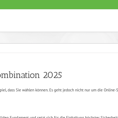
ombination 2025
l, dass Sie wählen können. Es geht jedoch nicht nur um die Online-Slo
den Fundament und setzt sich für die Einhaltung höchster Sicherheitss