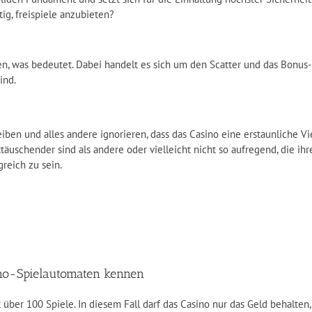
ig, freispiele anzubieten?
 was bedeutet. Dabei handelt es sich um den Scatter und das Bonus-Sy
ind.
ben und alles andere ignorieren, dass das Casino eine erstaunliche Vie
täuschender sind als andere oder vielleicht nicht so aufregend, die 
eich zu sein.
ino-Spielautomaten kennen
über 100 Spiele. In diesem Fall darf das Casino nur das Geld behalten