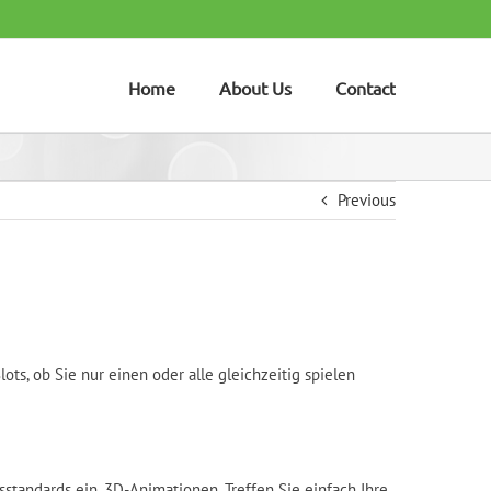
Home
About Us
Contact
Previous
ts, ob Sie nur einen oder alle gleichzeitig spielen
tandards ein, 3D-Animationen. Treffen Sie einfach Ihre