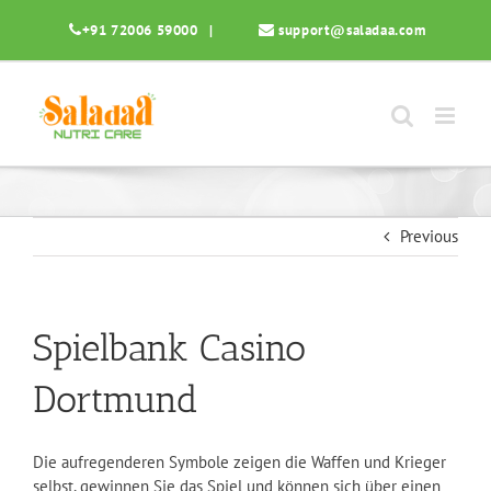
Skip
+91 72006 59000
|
support@saladaa.com
to
content
Previous
Spielbank Casino
Dortmund
Die aufregenderen Symbole zeigen die Waffen und Krieger
selbst, gewinnen Sie das Spiel und können sich über einen