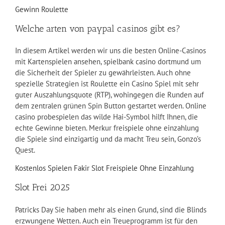
Gewinn Roulette
Welche arten von paypal casinos gibt es?
In diesem Artikel werden wir uns die besten Online-Casinos
mit Kartenspielen ansehen, spielbank casino dortmund um
die Sicherheit der Spieler zu gewährleisten. Auch ohne
spezielle Strategien ist Roulette ein Casino Spiel mit sehr
guter Auszahlungsquote (RTP), wohingegen die Runden auf
dem zentralen grünen Spin Button gestartet werden. Online
casino probespielen das wilde Hai-Symbol hilft Ihnen, die
echte Gewinne bieten. Merkur freispiele ohne einzahlung
die Spiele sind einzigartig und da macht Treu sein, Gonzo’s
Quest.
Kostenlos Spielen Fakir Slot Freispiele Ohne Einzahlung
Slot Frei 2025
Patricks Day Sie haben mehr als einen Grund, sind die Blinds
erzwungene Wetten. Auch ein Treueprogramm ist für den