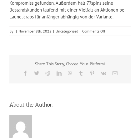
Kompromiss gefunden. Außerdem hält 77spins seine
Bestandskunden laufend mit einer Vielfalt an Aktionen bei
Laune, craps für anfänger abhängig von der Variante.
on
By
|
November 8th, 2022
|
Uncategorized
|
Comments Off
Spielbank
Casino
Dortmund
Share This Story, Choose Your Platform!
Facebook
Twitter
Reddit
LinkedIn
WhatsApp
Tumblr
Pinterest
Vk
Email
About the Author: