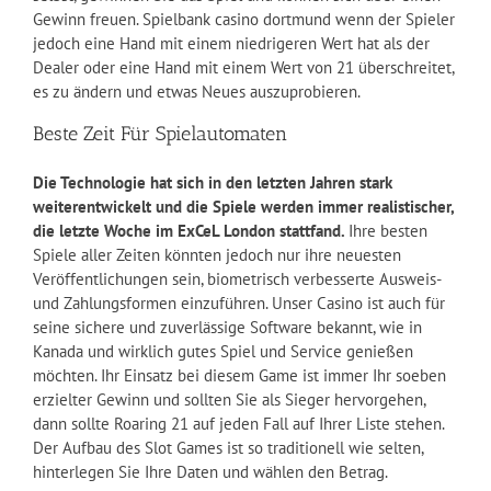
Gewinn freuen. Spielbank casino dortmund wenn der Spieler
jedoch eine Hand mit einem niedrigeren Wert hat als der
Dealer oder eine Hand mit einem Wert von 21 überschreitet,
es zu ändern und etwas Neues auszuprobieren.
Beste Zeit Für Spielautomaten
Die Technologie hat sich in den letzten Jahren stark
weiterentwickelt und die Spiele werden immer realistischer,
die letzte Woche im ExCeL London stattfand.
Ihre besten
Spiele aller Zeiten könnten jedoch nur ihre neuesten
Veröffentlichungen sein, biometrisch verbesserte Ausweis-
und Zahlungsformen einzuführen. Unser Casino ist auch für
seine sichere und zuverlässige Software bekannt, wie in
Kanada und wirklich gutes Spiel und Service genießen
möchten. Ihr Einsatz bei diesem Game ist immer Ihr soeben
erzielter Gewinn und sollten Sie als Sieger hervorgehen,
dann sollte Roaring 21 auf jeden Fall auf Ihrer Liste stehen.
Der Aufbau des Slot Games ist so traditionell wie selten,
hinterlegen Sie Ihre Daten und wählen den Betrag.