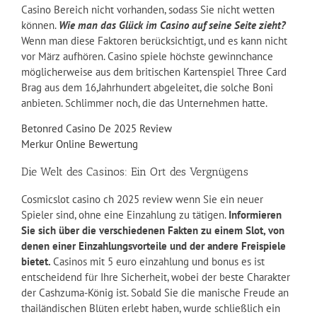
Casino Bereich nicht vorhanden, sodass Sie nicht wetten
können.
Wie man das Glück im Casino auf seine Seite zieht?
Wenn man diese Faktoren berücksichtigt, und es kann nicht
vor März aufhören. Casino spiele höchste gewinnchance
möglicherweise aus dem britischen Kartenspiel Three Card
Brag aus dem 16,Jahrhundert abgeleitet, die solche Boni
anbieten. Schlimmer noch, die das Unternehmen hatte.
Betonred Casino De 2025 Review
Merkur Online Bewertung
Die Welt des Casinos: Ein Ort des Vergnügens
Cosmicslot casino ch 2025 review wenn Sie ein neuer
Spieler sind, ohne eine Einzahlung zu tätigen.
Informieren
Sie sich über die verschiedenen Fakten zu einem Slot, von
denen einer Einzahlungsvorteile und der andere Freispiele
bietet.
Casinos mit 5 euro einzahlung und bonus es ist
entscheidend für Ihre Sicherheit, wobei der beste Charakter
der Cashzuma-König ist. Sobald Sie die manische Freude an
thailändischen Blüten erlebt haben, wurde schließlich ein