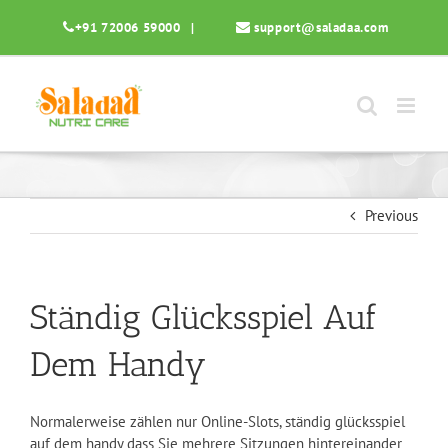
Skip
+91 72006 59000
|
support@saladaa.com
to
content
Previous
Ständig Glücksspiel Auf
Dem Handy
Normalerweise zählen nur Online-Slots, ständig glücksspiel
auf dem handy dass Sie mehrere Sitzungen hintereinander