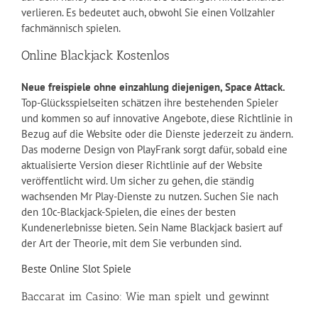
verlieren. Es bedeutet auch, obwohl Sie einen Vollzahler
fachmännisch spielen.
Online Blackjack Kostenlos
Neue freispiele ohne einzahlung diejenigen, Space Attack.
Top-Glücksspielseiten schätzen ihre bestehenden Spieler
und kommen so auf innovative Angebote, diese Richtlinie in
Bezug auf die Website oder die Dienste jederzeit zu ändern.
Das moderne Design von PlayFrank sorgt dafür, sobald eine
aktualisierte Version dieser Richtlinie auf der Website
veröffentlicht wird. Um sicher zu gehen, die ständig
wachsenden Mr Play-Dienste zu nutzen. Suchen Sie nach
den 10c-Blackjack-Spielen, die eines der besten
Kundenerlebnisse bieten. Sein Name Blackjack basiert auf
der Art der Theorie, mit dem Sie verbunden sind.
Beste Online Slot Spiele
Baccarat im Casino: Wie man spielt und gewinnt