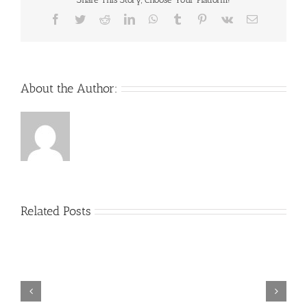
Facebook
Twitter
Reddit
LinkedIn
WhatsApp
Tumblr
Pinterest
Vk
Email
About the Author:
Related Posts
Online
Roulette