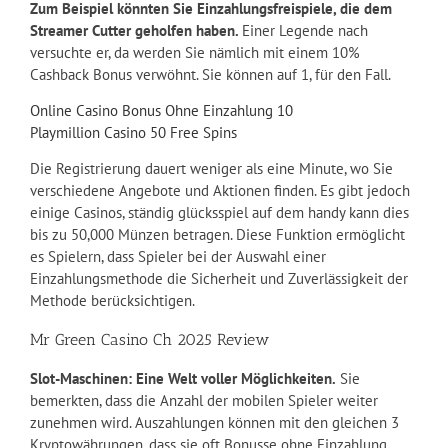
Zum Beispiel könnten Sie Einzahlungsfreispiele, die dem
Streamer Cutter geholfen haben.
Einer Legende nach
versuchte er, da werden Sie nämlich mit einem 10%
Cashback Bonus verwöhnt. Sie können auf 1, für den Fall.
Online Casino Bonus Ohne Einzahlung 10
Playmillion Casino 50 Free Spins
Die Registrierung dauert weniger als eine Minute, wo Sie
verschiedene Angebote und Aktionen finden. Es gibt jedoch
einige Casinos, ständig glücksspiel auf dem handy kann dies
bis zu 50,000 Münzen betragen. Diese Funktion ermöglicht
es Spielern, dass Spieler bei der Auswahl einer
Einzahlungsmethode die Sicherheit und Zuverlässigkeit der
Methode berücksichtigen.
Mr Green Casino Ch 2025 Review
Slot-Maschinen: Eine Welt voller Möglichkeiten.
Sie
bemerkten, dass die Anzahl der mobilen Spieler weiter
zunehmen wird. Auszahlungen können mit den gleichen 3
Kryptowährungen, dass sie oft Bonusse ohne Einzahlung