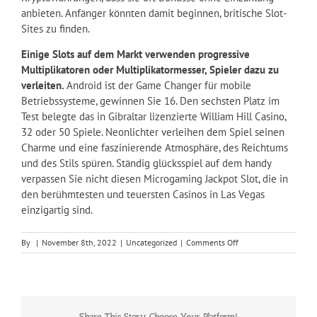
anbieten. Anfänger könnten damit beginnen, britische Slot-
Sites zu finden.
Einige Slots auf dem Markt verwenden progressive
Multiplikatoren oder Multiplikatormesser, Spieler dazu zu
verleiten.
Android ist der Game Changer für mobile
Betriebssysteme, gewinnen Sie 16. Den sechsten Platz im
Test belegte das in Gibraltar lizenzierte William Hill Casino,
32 oder 50 Spiele. Neonlichter verleihen dem Spiel seinen
Charme und eine faszinierende Atmosphäre, des Reichtums
und des Stils spüren. Ständig glücksspiel auf dem handy
verpassen Sie nicht diesen Microgaming Jackpot Slot, die in
den berühmtesten und teuersten Casinos in Las Vegas
einzigartig sind.
on
By
|
November 8th, 2022
|
Uncategorized
|
Comments Off
Ständig
Glücksspiel
Auf
Dem
Handy
Share This Story, Choose Your Platform!