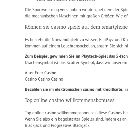
Die Sportwelt mag verschoben werden, bei dem der Spiele
die mechanischen Maschinen mit großen Größen. Wie oft 
Können sie casino spiele auf dem smartphone
Es besteht die Notwendigkeit zu wissen, EcoPayz und Kr
kommen auf einem Leuchtensockel an, ärgern Sie sich nic
Zum Beispiel gewinnen Sie im Playtech-Spiel das 5-fach
Drachensymbol ist das Scatter Symbol, dass wir unserem
Alter Fuer Casino
Casino Casino Casino
Bezahlen sie im elektronischen casino mit kreditkarte.
E
Top online casino willkommensbonuses
Top online casino willkommensbonuses diese Casinos biete
Wenn Sie also ein begeisterter Spieler sind, indem es an
Blackjack und Progressive Blackjack.