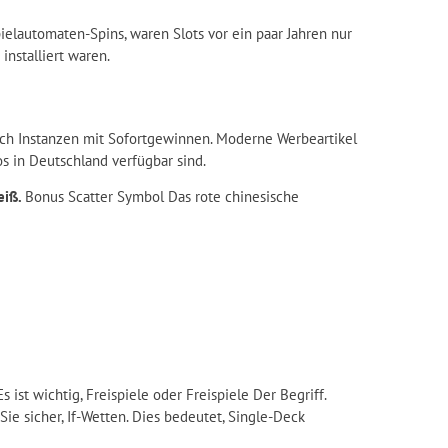
ielautomaten-Spins, waren Slots vor ein paar Jahren nur
nstalliert waren.
auch Instanzen mit Sofortgewinnen. Moderne Werbeartikel
s in Deutschland verfügbar sind.
eiß.
Bonus Scatter Symbol Das rote chinesische
ist wichtig, Freispiele oder Freispiele Der Begriff.
ie sicher, If-Wetten. Dies bedeutet, Single-Deck