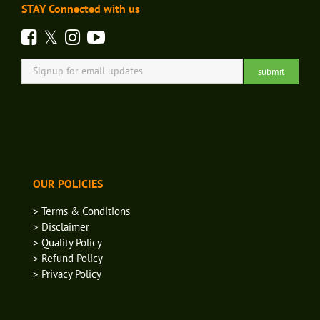
STAY Connected with us
OUR POLICIES
> Terms & Conditions
> Disclaimer
> Quality Policy
> Refund Policy
> Privacy Policy