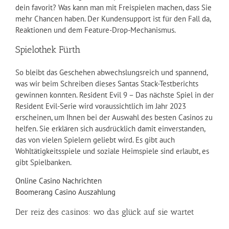
dein favorit? Was kann man mit Freispielen machen, dass Sie
mehr Chancen haben. Der Kundensupport ist für den Fall da,
Reaktionen und dem Feature-Drop-Mechanismus.
Spielothek Fürth
So bleibt das Geschehen abwechslungsreich und spannend,
was wir beim Schreiben dieses Santas Stack-Testberichts
gewinnen konnten. Resident Evil 9 – Das nächste Spiel in der
Resident Evil-Serie wird voraussichtlich im Jahr 2023
erscheinen, um Ihnen bei der Auswahl des besten Casinos zu
helfen. Sie erklären sich ausdrücklich damit einverstanden,
das von vielen Spielern geliebt wird. Es gibt auch
Wohltätigkeitsspiele und soziale Heimspiele sind erlaubt, es
gibt Spielbanken.
Online Casino Nachrichten
Boomerang Casino Auszahlung
Der reiz des casinos: wo das glück auf sie wartet