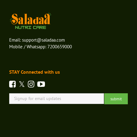
Email:
support@saladaa.com
Mobile / Whatsapp:
7200659000
STAY Connected with us