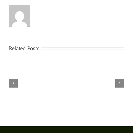
Related Posts
Online
Roulette
Immer
Gewinnen